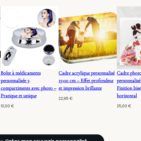
Boîte à médicaments
Cadre acrylique personnalisé
Cadre photo
personnalisée 3
15×10 cm – Effet profondeur
personnalisé
compartiments avec photo –
et impression brillante
Finition bise
Pratique et unique
horizontal
22,95
€
10,00
€
25,00
€