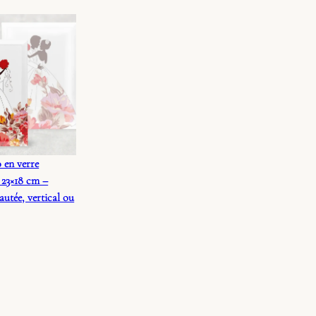
 en verre
 23×18 cm –
autée, vertical ou