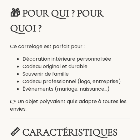
é
c
🎁 POUR QUI ? POUR
o
r
QUOI ?
a
t
Ce carrelage est parfait pour :
i
f
Décoration intérieure personnalisée
u
Cadeau original et durable
n
Souvenir de famille
i
Cadeau professionnel (logo, entreprise)
q
Événements (mariage, naissance…)
u
e
👉 Un objet polyvalent qui s’adapte à toutes les
envies.
📏 CARACTÉRISTIQUES