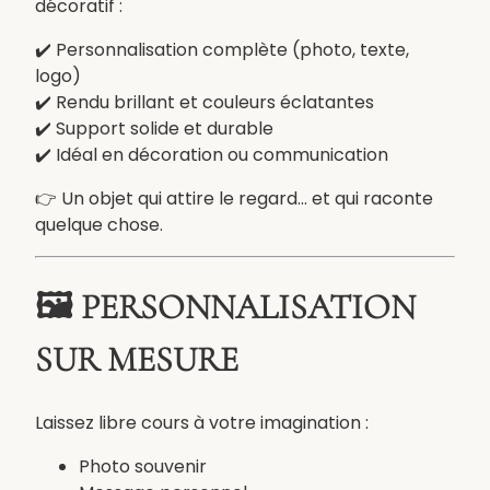
décoratif :
s
o
✔️ Personnalisation complète (photo, texte,
n
logo)
n
✔️ Rendu brillant et couleurs éclatantes
a
✔️ Support solide et durable
l
✔️ Idéal en décoration ou communication
i
👉 Un objet qui attire le regard… et qui raconte
s
quelque chose.
é
a
v
🖼️ PERSONNALISATION
e
c
SUR MESURE
p
h
o
Laissez libre cours à votre imagination :
t
o
Photo souvenir