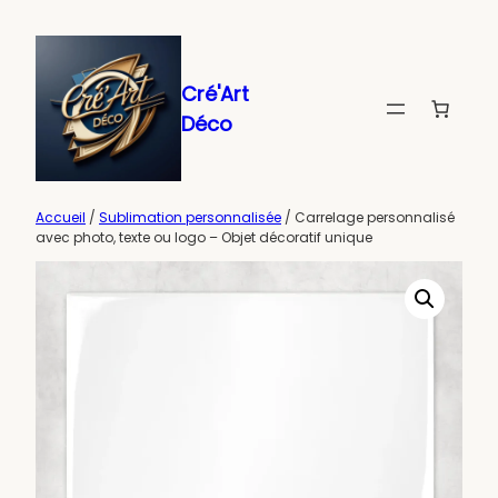
Aller
au
contenu
Cré'Art
Déco
Accueil
/
Sublimation personnalisée
/ Carrelage personnalisé
avec photo, texte ou logo – Objet décoratif unique