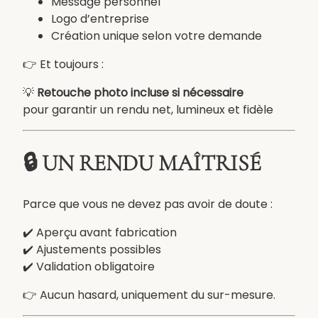
,
Message personnel
t
Logo d’entreprise
e
Création unique selon votre demande
x
👉 Et toujours :
t
e
💡
Retouche photo incluse si nécessaire
o
pour garantir un rendu net, lumineux et fidèle
u
l
o
🔒 UN RENDU MAÎTRISÉ
g
o
Parce que vous ne devez pas avoir de doute :
–
O
✔️ Aperçu avant fabrication
b
✔️ Ajustements possibles
j
✔️ Validation obligatoire
e
t
👉 Aucun hasard, uniquement du sur-mesure.
d