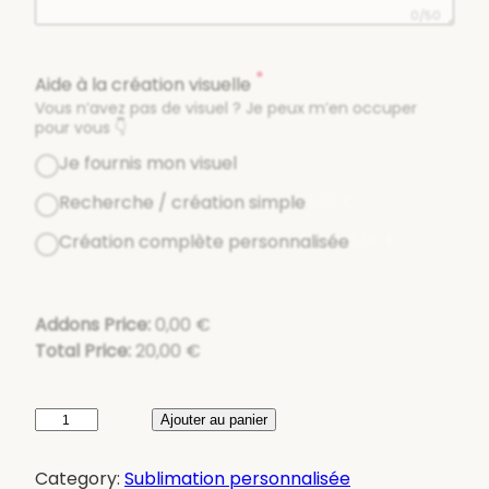
0/50
*
Aide à la création visuelle
Vous n’avez pas de visuel ? Je peux m’en occuper
pour vous 👇
Je fournis mon visuel
Recherche / création simple
3,00
€
Création complète personnalisée
5,00
€
Addons Price:
0,00
€
Total Price:
20,00
€
q
Ajouter au panier
u
a
Category:
Sublimation personnalisée