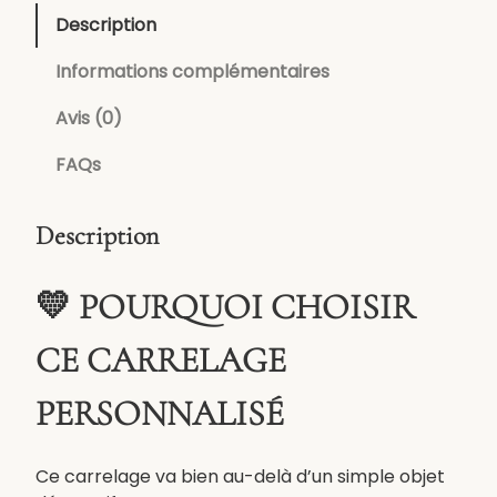
n
Description
t
i
Informations complémentaires
t
é
Avis (0)
d
FAQs
e
C
a
Description
r
r
💛 POURQUOI CHOISIR
e
l
CE CARRELAGE
a
g
PERSONNALISÉ
e
p
e
Ce carrelage va bien au-delà d’un simple objet
r