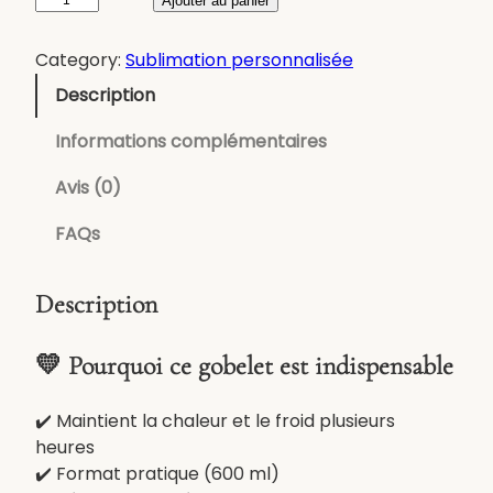
q
Ajouter au panier
u
a
Category:
Sublimation personnalisée
n
Description
t
i
Informations complémentaires
t
é
Avis (0)
d
FAQs
e
G
o
Description
b
e
💛 Pourquoi ce gobelet est indispensable
l
e
✔️ Maintient la chaleur et le froid plusieurs
t
heures
i
✔️ Format pratique (600 ml)
s