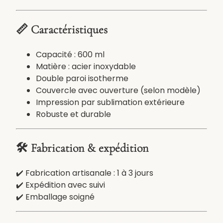
r
o
i
📏 Caractéristiques
d
,
Capacité : 600 ml
a
Matière : acier inoxydable
v
Double paroi isotherme
e
Couvercle avec ouverture (selon modèle)
c
Impression par sublimation extérieure
p
Robuste et durable
h
o
t
🛠️ Fabrication & expédition
o
o
✔️ Fabrication artisanale : 1 à 3 jours
u
✔️ Expédition avec suivi
t
✔️ Emballage soigné
e
x