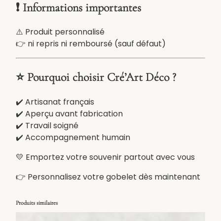
t
❗ Informations importantes
e
⚠️ Produit personnalisé
👉 ni repris ni remboursé (sauf défaut)
⭐ Pourquoi choisir Cré’Art Déco ?
✔️ Artisanat français
✔️ Aperçu avant fabrication
✔️ Travail soigné
✔️ Accompagnement humain
💛 Emportez votre souvenir partout avec vous
👉 Personnalisez votre gobelet dès maintenant
Produits similaires