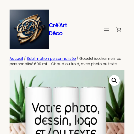
Aller
au
contenu
Cré'Art
Déco
Accueil
/
Sublimation personnalisée
/ Gobelet isotherme inox
personnalisé 600 ml – Chaud ou froid, avec photo ou texte