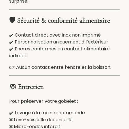
surprise.
l
i
s
🛡️ Sécurité & conformité alimentaire
é
6
✔️ Contact direct avec inox non imprimé
0
✔️ Personnalisation uniquement à l’extérieur
0
✔️ Encres conformes au contact alimentaire
m
indirect
l
–
👉 Aucun contact entre l’encre et la boisson.
C
h
🧼 Entretien
a
u
Pour préserver votre gobelet :
d
o
✔️ Lavage à la main recommandé
u
❌ Lave-vaisselle déconseillé
f
❌ Micro-ondes interdit