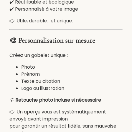
✔️ Réutilisable et écologique
o
✔️ Personnalisé à votre image
t
h
👉 Utile, durable… et unique.
e
r
m
🎨 Personnalisation sur mesure
e
i
Créez un gobelet unique :
n
o
Photo
x
Prénom
p
Texte ou citation
e
Logo ou illustration
r
💡
Retouche photo incluse si nécessaire
s
o
👉 Un aperçu vous est systématiquement
n
envoyé avant impression
n
pour garantir un résultat fidèle, sans mauvaise
a