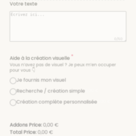
Votre texte
0/50
*
Aide à la création visuelle
Vous n’avez pas de visuel ? Je peux m’en occuper
pour vous 👇
Je fournis mon visuel
Recherche / création simple
3,00
€
Création complète personnalisée
5,00
€
Addons Price:
0,00
€
Total Price:
0,00
€