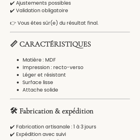
–
✔️ Ajustements possibles
S
✔️ Validation obligatoire
o
👉 Vous êtes sûr(e) du résultat final.
u
v
e
📏 CARACTÉRISTIQUES
n
i
Matière : MDF
r
Impression : recto-verso
u
Léger et résistant
n
Surface lisse
i
Attache solide
q
u
e
🛠️ Fabrication & expédition
e
t
✔️ Fabrication artisanale : 1 à 3 jours
d
✔️ Expédition avec suivi
u