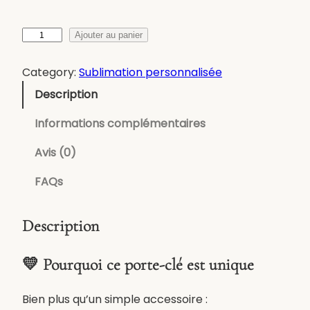
q
Ajouter au panier
u
a
Category:
Sublimation personnalisée
n
Description
t
i
Informations complémentaires
t
é
Avis (0)
d
FAQs
e
P
o
Description
r
t
💛 Pourquoi ce porte-clé est unique
e
-
Bien plus qu’un simple accessoire :
c