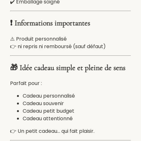
✔️ Emballage soigné
r
a
b
❗ Informations importantes
l
e
⚠️ Produit personnalisé
👉 ni repris ni remboursé (sauf défaut)
🎁 Idée cadeau simple et pleine de sens
Parfait pour :
Cadeau personnalisé
Cadeau souvenir
Cadeau petit budget
Cadeau attentionné
👉 Un petit cadeau… qui fait plaisir.