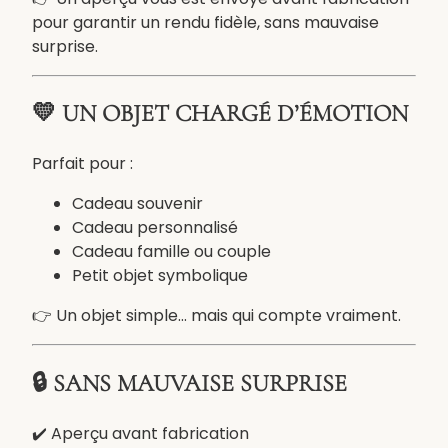
c
pour garantir un rendu fidèle, sans mauvaise
t
surprise.
o
-
💛 UN OBJET CHARGÉ D’ÉMOTION
v
e
r
Parfait pour :
s
Cadeau souvenir
o
Cadeau personnalisé
a
Cadeau famille ou couple
v
Petit objet symbolique
e
c
👉 Un objet simple… mais qui compte vraiment.
p
h
o
🔒 SANS MAUVAISE SURPRISE
t
o
✔️ Aperçu avant fabrication