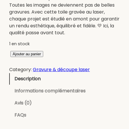
Toutes les images ne deviennent pas de belles
gravures. Avec cette toile gravée au laser,
chaque projet est étudié en amont pour garantir
un rendu esthétique, équilibré et fidèle. 💛 Ici, la
qualité passe avant tout.
1 en stock
q
Ajouter au panier
u
a
Category:
Gravure & découpe laser
n
Description
t
i
Informations complémentaires
t
é
Avis (0)
d
FAQs
e
T