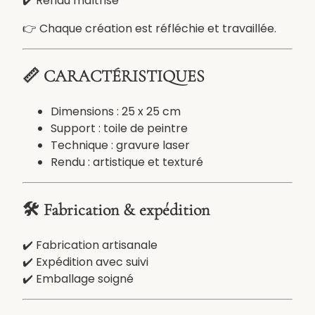
✔️ Rendu maîtrisé
s
t
👉 Chaque création est réfléchie et travaillée.
i
q
u
📏 CARACTÉRISTIQUES
e
s
Dimensions : 25 x 25 cm
u
Support : toile de peintre
r
Technique : gravure laser
t
Rendu : artistique et texturé
o
i
l
🛠️ Fabrication & expédition
e
(
✔️ Fabrication artisanale
s
✔️ Expédition avec suivi
u
✔️ Emballage soigné
r
v