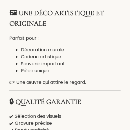
m
🖼️ UNE DÉCO ARTISTIQUE ET
–
G
ORIGINALE
r
a
Parfait pour :
v
u
Décoration murale
r
Cadeau artistique
e
Souvenir important
l
Pièce unique
a
👉 Une œuvre qui attire le regard.
s
e
r
🔒 QUALITÉ GARANTIE
a
r
✔️ Sélection des visuels
t
✔️ Gravure précise
i