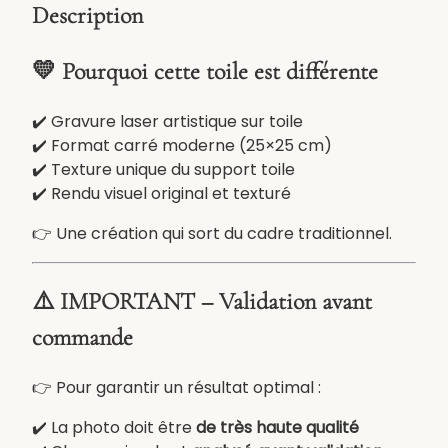
o
Description
i
l
💛 Pourquoi cette toile est différente
e
d
✔️ Gravure laser artistique sur toile
e
✔️ Format carré moderne (25×25 cm)
p
✔️ Texture unique du support toile
e
✔️ Rendu visuel original et texturé
i
n
👉 Une création qui sort du cadre traditionnel.
t
r
e
⚠️ IMPORTANT – Validation avant
g
commande
r
a
👉 Pour garantir un résultat optimal :
v
é
✔️ La photo doit être
de très haute qualité
e