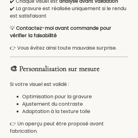
✔️ Chaque visuel est
analysé avant validation
p
✔️ La gravure est réalisée uniquement si le rendu
e
est satisfaisant
r
s
💡
Contactez-moi avant commande pour
o
vérifier la faisabilité
n
👉 Vous évitez ainsi toute mauvaise surprise.
n
a
l
🎨 Personnalisation sur mesure
i
s
Si votre visuel est validé :
é
e
Optimisation pour la gravure
2
Ajustement du contraste
5
Adaptation à la texture toile
×
2
👉 Un aperçu peut être proposé avant
5
fabrication.
c