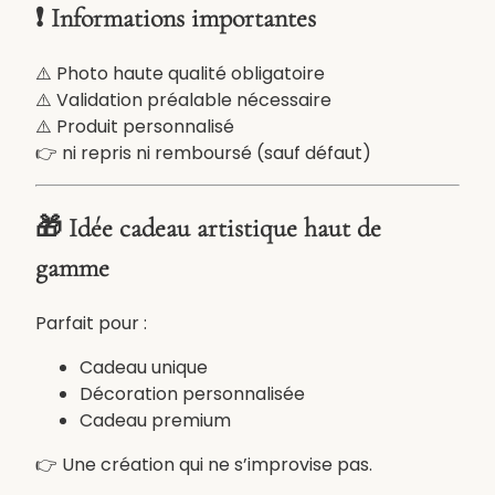
a
❗ Informations importantes
l
i
⚠️ Photo haute qualité obligatoire
d
⚠️ Validation préalable nécessaire
a
⚠️ Produit personnalisé
t
👉 ni repris ni remboursé (sauf défaut)
i
o
🎁 Idée cadeau artistique haut de
n
)
gamme
Parfait pour :
Cadeau unique
Décoration personnalisée
Cadeau premium
👉 Une création qui ne s’improvise pas.