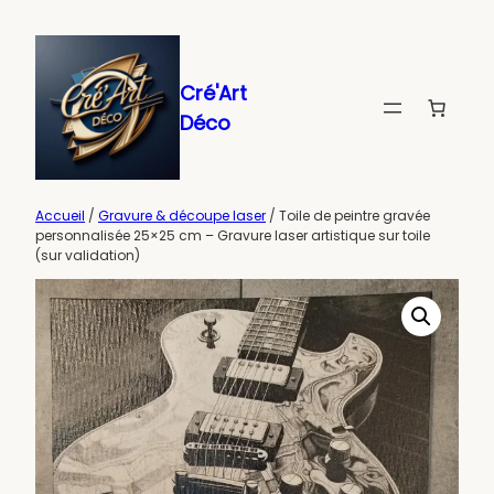
Aller
au
contenu
Cré'Art
Déco
Accueil
/
Gravure & découpe laser
/ Toile de peintre gravée
personnalisée 25×25 cm – Gravure laser artistique sur toile
(sur validation)